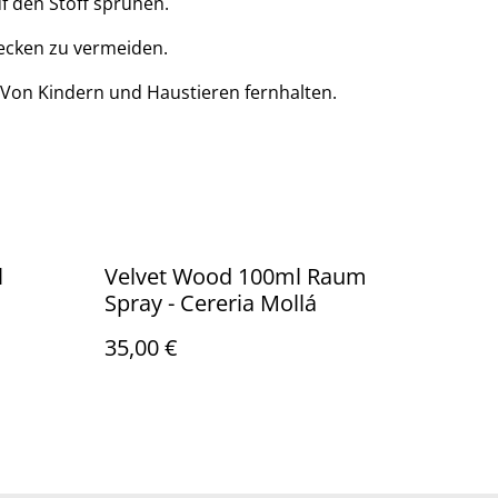
f den Stoff sprühen.
lecken zu vermeiden.
Von Kindern und Haustieren fernhalten.
l
Velvet Wood 100ml Raum
á
Spray - Cereria Mollá
35,00 €