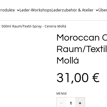
Produkte
Leder-Workshops
Lederzubehör & Atelier
Über
500ml Raum/Textil-Spray - Cereria Mollá
Moroccan C
Raum/Textil
Mollá
31,00 €
MENGE