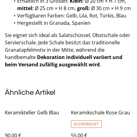
Erhältlich in 3 Größen:
Klein:
Ø 20 cm × H 7 cm,
mittel:
Ø 25 cm × H 8 cm,
groß:
Ø 30 cm × H 9 cm
Verfügbaren Farben: Gelb, Lila, Rot, Türkis, Blau
Hergestellt in Granada, Spanien
Sie eignet sich ideal als Salatschüssel, Obstschale oder
Servierschale. Jede Schale besitzt das traditionelle
Granatapfelmotiv in der Mitte, während die
handbemalte
Dekoration individuell variiert und
beim Versand zufällig ausgewählt wird
.
Ähnliche Artikel
Keramikteller Gelb Blau
Keramikschale Rose Grau
AUSVERKAUFT
90,00 €
55,00 €