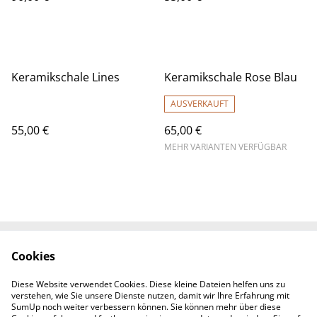
Keramikschale Lines
Keramikschale Rose Blau
AUSVERKAUFT
55,00 €
65,00 €
MEHR VARIANTEN VERFÜGBAR
Cookies
Rechtliche
Datenschutzbestimm
Bestimmungen
ungen von SumUp
Diese Website verwendet Cookies. Diese kleine Dateien helfen uns zu
Cookie-Richtlinie
Kontaktieren Sie uns
verstehen, wie Sie unsere Dienste nutzen, damit wir Ihre Erfahrung mit
Impressum
SumUp noch weiter verbessern können. Sie können mehr über diese