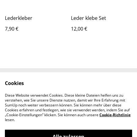
Lederkleber
Leder klebe Set
7,90 €
12,00 €
Cookies
Rechtliche
Datenschutzbestimm
Bestimmungen
ungen von SumUp
Diese Website verwendet Cookies. Diese kleine Dateien helfen uns zu
Cookie-Richtlinie
Kontaktieren Sie uns
verstehen, wie Sie unsere Dienste nutzen, damit wir Ihre Erfahrung mit
Impressum
SumUp noch weiter verbessern können. Sie können mehr über diese
Cookies erfahren und festlegen, wie sie verwendet werden, indem Sie auf
„Cookie-Einstellungen” klicken. Sie können auch unsere
Cookie-Richtlinie
lesen.
Alle zulassen