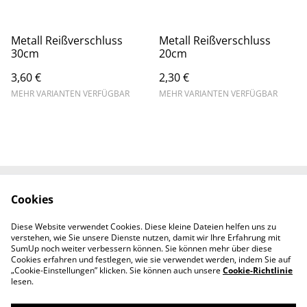
Metall Reißverschluss
Metall Reißverschluss
30cm
20cm
3,60 €
2,30 €
MEHR VARIANTEN VERFÜGBAR
MEHR VARIANTEN VERFÜGBAR
Cookies
Rechtliche
Datenschutzbestimm
Bestimmungen
ungen von SumUp
Diese Website verwendet Cookies. Diese kleine Dateien helfen uns zu
Cookie-Richtlinie
Kontaktieren Sie uns
verstehen, wie Sie unsere Dienste nutzen, damit wir Ihre Erfahrung mit
Impressum
SumUp noch weiter verbessern können. Sie können mehr über diese
Cookies erfahren und festlegen, wie sie verwendet werden, indem Sie auf
„Cookie-Einstellungen” klicken. Sie können auch unsere
Cookie-Richtlinie
lesen.