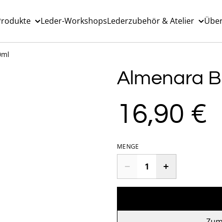
Produkte
Leder-Workshops
Lederzubehör & Atelier
Über
0ml
Almenara Bi
16,90 €
MENGE
Zum