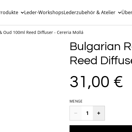
Produkte
Leder-Workshops
Lederzubehör & Atelier
Über
& Oud 100ml Reed Diffuser - Cereria Mollá
Bulgarian 
Reed Diffuse
31,00 €
MENGE