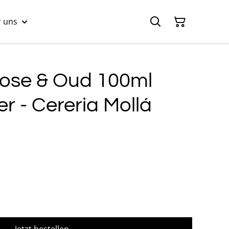
 uns
Rose & Oud 100ml
r - Cereria Mollá